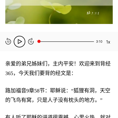
1x
3:10
10
10
亲爱的弟兄姊妹们，主内平安！欢迎来到背经
365，今天我们要背的经文是：
路加福音9章58节：耶稣说：“狐狸有洞，天空
的飞鸟有窝，只是人子没有枕头的地方。”
有人听了耶稣的讲道很震撼，心里火热，就对