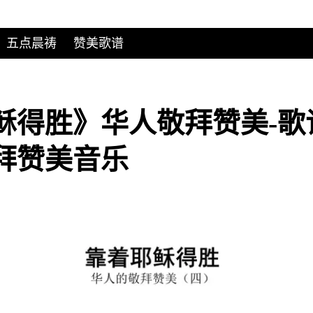
五点晨祷
赞美歌谱
稣得胜》华人敬拜赞美-歌
拜赞美音乐