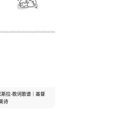
斯拉-歌词歌谱｜基督
美诗