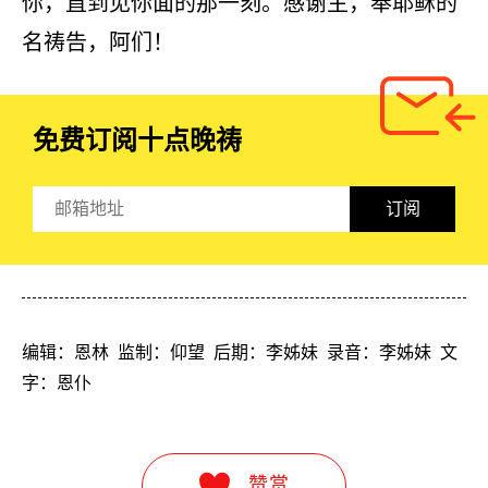
你，直到见你面的那一刻。感谢主，奉耶稣的
名祷告，阿们！
免费订阅
十点晚祷
订阅
编辑：恩林  监制：仰望  后期：李姊妹  录音：李姊妹  文
字：恩仆
赞赏