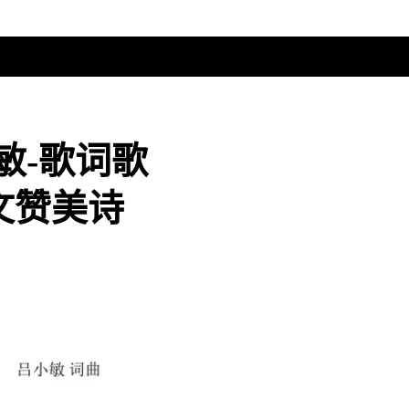
敏-歌词歌
文赞美诗