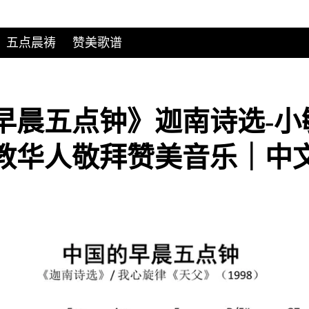
五点晨祷
赞美歌谱
早晨五点钟》迦南诗选-小
教华人敬拜赞美音乐｜中