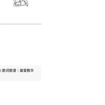
-歌词歌谱｜基督教华