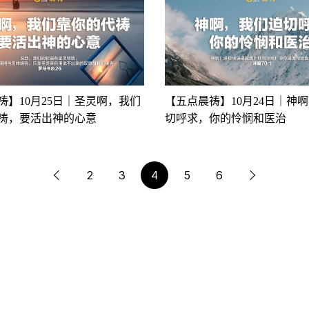
祷】10月25日｜圣灵啊，我们
【五点晨祷】10月24日｜神
祷，要活出神的心意
切呼求，你的怜悯和医治
2
3
4
5
6