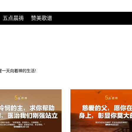
五点晨祷
赞美歌谱
醒一天向着神的生活!